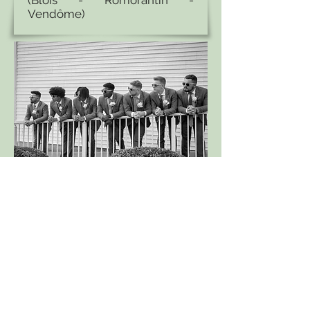
(Blois - Romorantin -
Vendôme)
Trajet
17 rue de la Tuilerie
41100 St Ouen
Adresse
Église Protestante Évangélique de
Vendôme
17 rue de la Tuilerie
41100 St Ouen