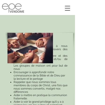
Groupes de maisons
Nous nous encourageons à nous
rencontrer en semaine au travers des
groupes de maison.
Il y a des groupes de prière et des
groupes d'étude biblique et/ou de
partage.
Les groupes de maison ont pour but de
nous :
Encourager à approfondir notre
connaissance de la Bible et de Dieu par
la lecture et le partage
Rappeler que nous sommes tous
membres du corps de Christ, une fois que
nous sommes convertis, malgré nos
différences
Aider à mettre en pratique la communion
fraternelle.
Aider à voir le grand privilège qu’il y a à